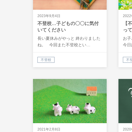
2023年9月4日
202
不登校…子どもの〇〇に気付
【
いてください
っ
い
長い夏休みがやっと 終わりました
お子
ね。 今回また不登校とい…
今日
不登校
不
2021年2月8日
202