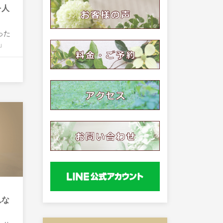
を人
？
った
」
れな