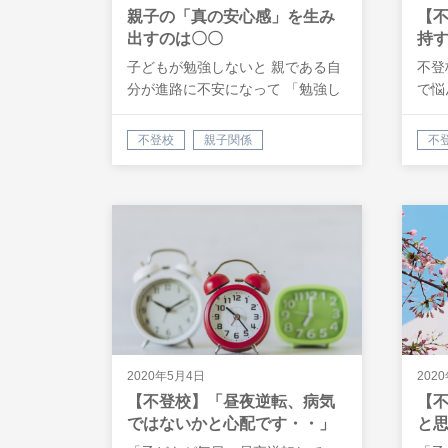
親子の「真の安心感」を生み
【
出すのは〇〇
持
子どもが勉強しないと 親である自
不登
分が進路に不安になって 「勉強し
で悩
なさい…
る・
不登校
親子関係
不
2020年5月4日
202
【不登校】「昼夜逆転、病気
【
ではないかと心配です・・」
と