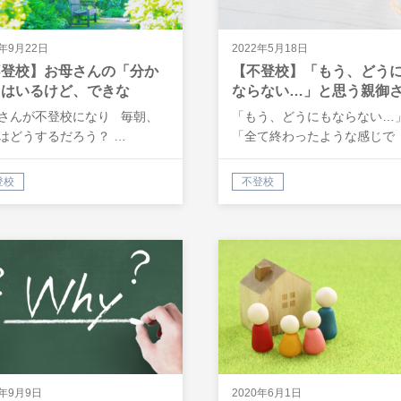
2年9月22日
2022年5月18日
不登校】お母さんの「分か
【不登校】「もう、どう
てはいるけど、できな
ならない…」と思う親御
！」
へ。価値観がシフトする
さんが不登校になり 毎朝、
「もう、どうにもならない…
の「不登校」
はどうするだろう？ …
「全て終わったような感じで
す…」 &nb…
登校
不登校
0年9月9日
2020年6月1日