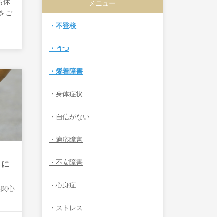
も休
メニュー
をご
・不登校
・うつ
・愛着障害
・身体症状
・自信がない
・適応障害
・不安障害
もに
・心身症
無関心
」
・ストレス