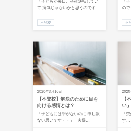
「子どもが毎日、昼夜逆転してい
「子
て 病気じゃないかと思うのです
ので
が・・」 …
不登校
不
2020年3月10日
202
【不登校】解決のために目を
【
向ける感情とは？
い
「子どもには罪がないのに 申し訳
「突
ない思いです・・」 夫婦…
す…