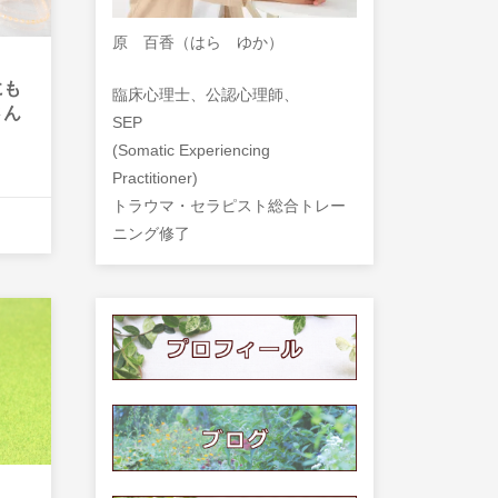
原 百香（はら ゆか）
にも
臨床心理士、公認心理師、
さん
SEP
時代
」
(Somatic Experiencing
Practitioner)
トラウマ・セラピスト総合トレー
ニング修了