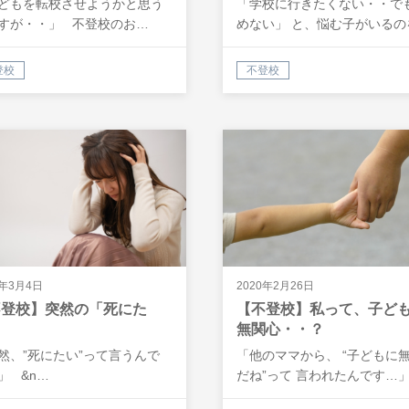
どもを転校させようかと思う
「学校に行きたくない・・で
すが・・」 不登校のお…
めない」 と、悩む子がいるの
存知でし…
登校
不登校
0年3月4日
2020年2月26日
不登校】突然の「死にた
【不登校】私って、子ど
」
無関心・・？
然、”死にたい”って言うんで
「他のママから、 “子どもに
」 &n…
だね”って 言われたんです…
&n…