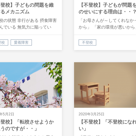
不登校】子どもの問題を維
【不登校】子どもが問題
するメカニズム
のせいにする理由は・・
校の状態 非行がある 摂食障害
「お母さんが～してくれなか
んでいる 無気力に陥ってい
から」 「家の環境が悪いから
・…
&nbs…
登校
愛着障害
不登校
0年5月2日
2020年3月25日
不登校】「転校させようか
【不登校】「不登校にな
思うのですが・・」
い」