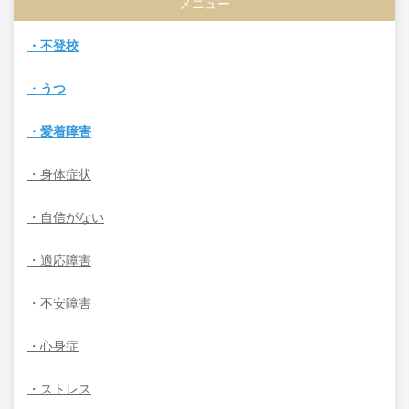
メニュー
・不登校
・うつ
・愛着障害
・身体症状
・自信がない
・適応障害
・不安障害
・心身症
・ストレス