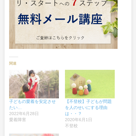
関連
子どもの愛着を安定させ
【不登校】子どもが問題
たい…
を人のせいにする理由
2022年6月28日
は・・？
愛着障害
2020年6月1日
不登校