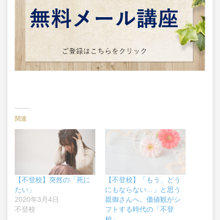
関連
【不登校】突然の「死に
【不登校】「もう、どう
たい」
にもならない…」と思う
2020年3月4日
親御さんへ。価値観がシ
不登校
フトする時代の「不登
校」