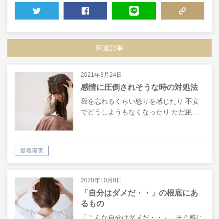
TWEET
SHARE
LINE
COPY LINK
関連記事
2021年3月24日
感情に圧倒されそうな時の対処法
我を忘れるくらい怒りを感じたり 不安
でどうしようもなくなったり ただ絶…
愛着障害
2020年10月8日
「自分はダメだ・・」の根底にあ
るもの
「こんな自分はダメだ・・」 そう感じ