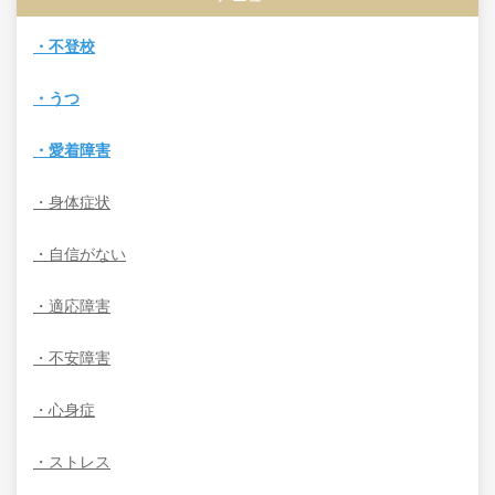
・不登校
・うつ
・愛着障害
・身体症状
・自信がない
・適応障害
・不安障害
・心身症
・ストレス