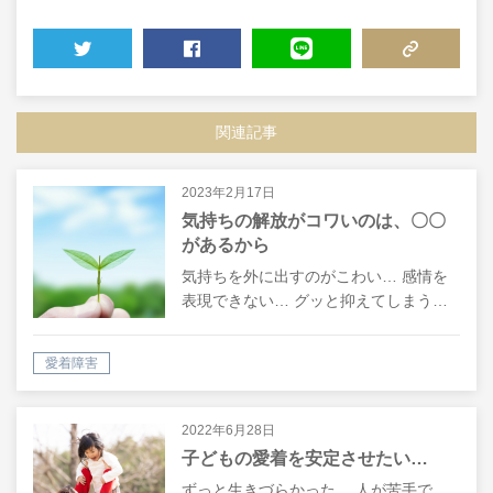
TWEET
SHARE
LINE
COPY LINK
関連記事
2023年2月17日
気持ちの解放がコワいのは、〇〇
があるから
気持ちを外に出すのがこわい… 感情を
表現できない… グッと抑えてしまう…
愛着障害
2022年6月28日
子どもの愛着を安定させたい…
ずっと生きづらかった… 人が苦手で、