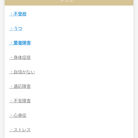
・不登校
・うつ
・愛着障害
・身体症状
・自信がない
・適応障害
・不安障害
・心身症
・ストレス