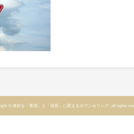
yright © 挫折を「希望」と「成長」に変えるカウンセリング, all rights rese