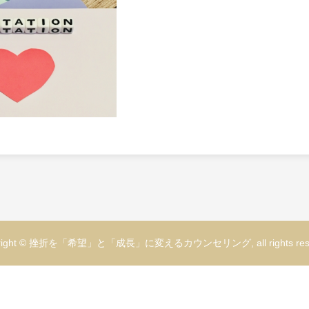
yright © 挫折を「希望」と「成長」に変えるカウンセリング, all rights rese