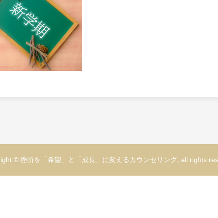
yright © 挫折を「希望」と「成長」に変えるカウンセリング, all rights rese