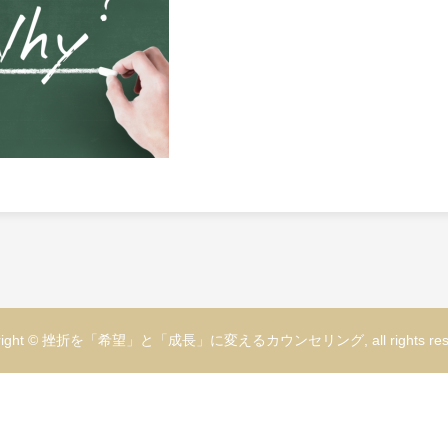
yright © 挫折を「希望」と「成長」に変えるカウンセリング, all rights rese